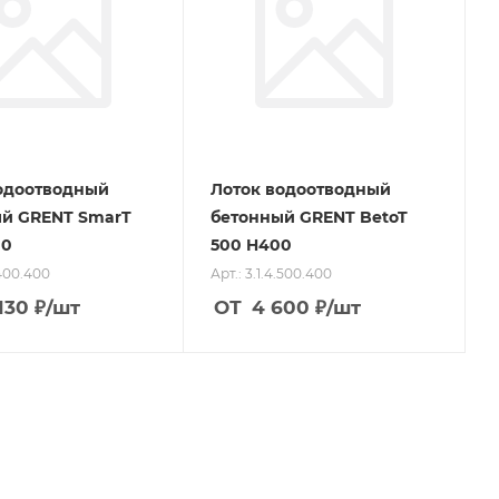
одоотводный
Лоток водоотводный
й GRENT SmarT
бетонный GRENT BetoT
00
500 H400
.400.400
Арт.: 3.1.4.500.400
130
₽
/шт
ОТ
4 600
₽
/шт