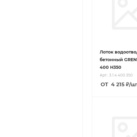
Лоток водоотв
бетонный GREN
400 H350
Арт.: 3.1.4.400.350
ОТ
4 215
₽
/ш