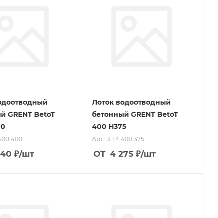
одоотводный
Лоток водоотводный
й GRENT BetoT
бетонный GRENT BetoT
00
400 H375
.400.400
Арт.: 3.1.4.400.375
340
₽
/шт
ОТ
4 275
₽
/шт