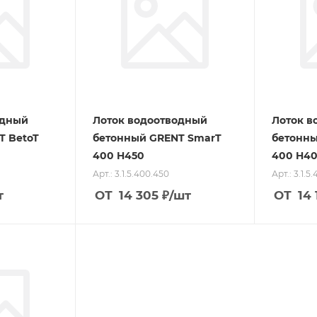
одный
Лоток водоотводный
Лоток в
T BetoT
бетонный GRENT SmarT
бетонны
400 H450
400 H4
Арт.: 3.1.5.400.450
Арт.: 3.1.5
т
ОТ
14 305
₽
/шт
ОТ
14 