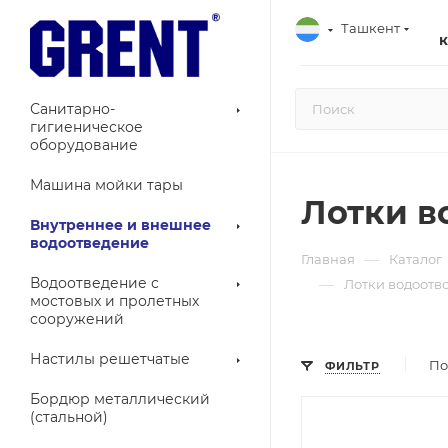
Ташкент
Санитарно-
гигиеническое
оборудование
Машина мойки тары
Лотки в
Внутреннее и внешнее
водоотведение
—
Главная
Каталог
Водоотведение с
—
Лотки водоотв
мостовых и пролетных
сооружений
Настилы решетчатые
По
ФИЛЬТР
Бордюр металлический
(стальной)