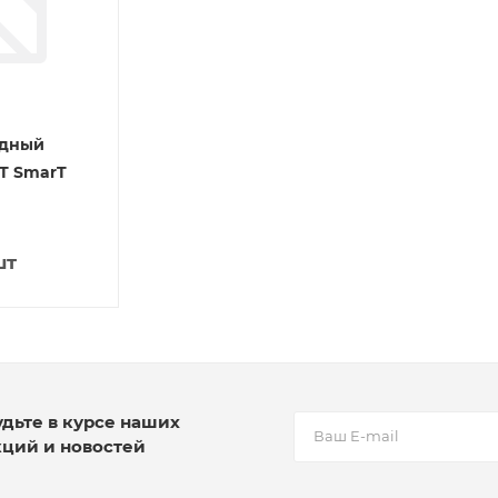
одный
T SmarT
шт
удьте в курсе наших
кций и новостей