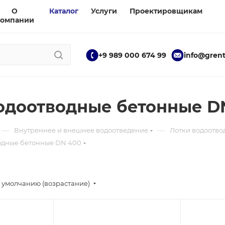
О
Каталог
Услуги
Проектировщикам
компании
+9 989 000 674 99
info@grent
одоотводные бетонные D
—
—
Внутреннее и внешнее водоотведение
Лотки водоотво
одные бетонные DN 400
 умолчанию (возрастание)