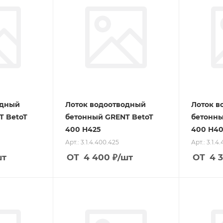
одный
Лоток водоотводный
Лоток в
T BetoT
бетонный GRENT BetoT
бетонны
400 H425
400 H4
Арт.: 3.1.4.400.425
Арт.: 3.1.4
шт
ОТ
4 400
₽
/шт
ОТ
4 