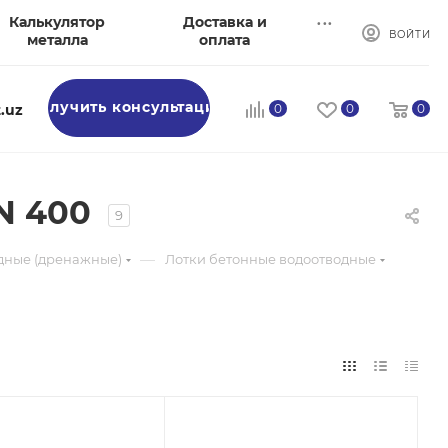
...
Калькулятор
Доставка и
ВОЙТИ
металла
оплата
Получить консультацию
.uz
0
0
0
N 400
9
—
дные (дренажные)
Лотки бетонные водоотводные