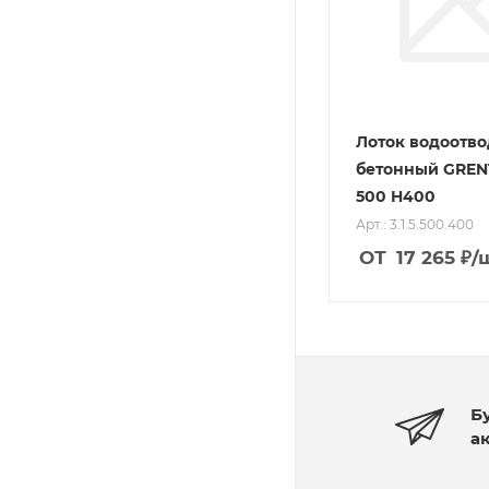
Лоток водоотв
бетонный GREN
500 H400
Арт.: 3.1.5.500.400
ОТ
17 265
₽
/
Б
а