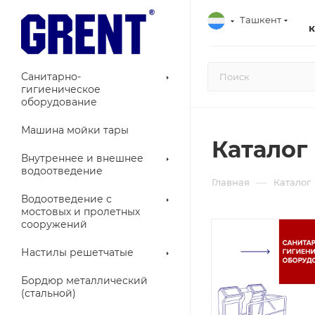
Ташкент
Санитарно-
гигиеническое
оборудование
Машина мойки тары
Каталог
Внутреннее и внешнее
водоотведение
—
Главная
Каталог
Водоотведение с
мостовых и пролетных
сооружений
Настилы решетчатые
Бордюр металлический
(стальной)