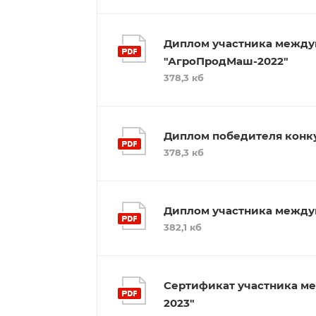
Диплом участника между
"АгроПродМаш-2022"
378,3 кб
Диплом победителя конку
378,3 кб
Диплом участника между
382,1 кб
Сертификат участника м
2023"