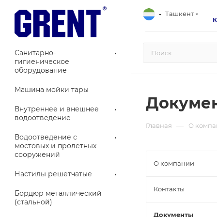
Ташкент
Санитарно-
гигиеническое
оборудование
Машина мойки тары
Докуме
Внутреннее и внешнее
водоотведение
—
Главная
О компа
Водоотведение с
мостовых и пролетных
сооружений
О компании
Настилы решетчатые
Контакты
Бордюр металлический
(стальной)
Документы