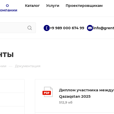
О
Каталог
Услуги
Проектировщикам
компании
+9 989 000 674 99
info@grent
нты
—
нии
Документация
Диплом участника между
Qazaqstan 2025
512,9 кб