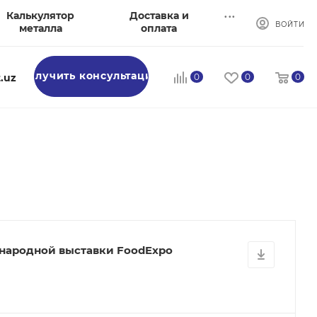
...
Калькулятор
Доставка и
ВОЙТИ
металла
оплата
Получить консультацию
.uz
0
0
0
народной выставки FoodExpo