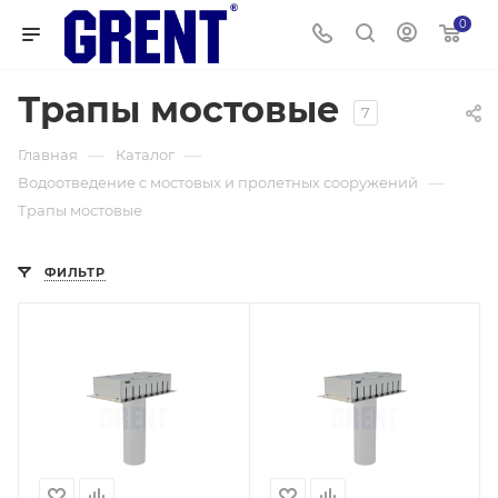
0
Трапы мостовые
7
—
—
Главная
Каталог
—
Водоотведение с мостовых и пролетных сооружений
Трапы мостовые
ФИЛЬТР