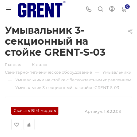
0
Умывальник 3-
секционный на
стойке GRENT-S-03
—
—
Главная
Каталог
—
Санитарно-гигиеническое оборудование
Умывальники
—
Умывальники на стойке с бесконтактным управлением
—
Умывальник 3-секционный на стойке GRENT-S-03
Скачать BIM-модель
Артикул:
1.8.2.2.03