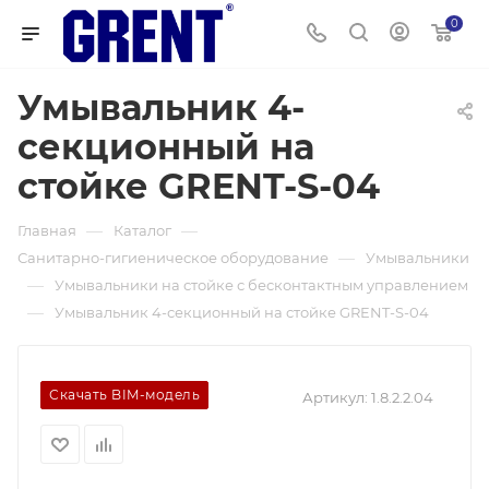
0
Умывальник 4-
секционный на
стойке GRENT-S-04
—
—
Главная
Каталог
—
Санитарно-гигиеническое оборудование
Умывальники
—
Умывальники на стойке с бесконтактным управлением
—
Умывальник 4-секционный на стойке GRENT-S-04
Скачать BIM-модель
Артикул:
1.8.2.2.04