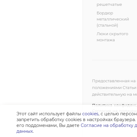
решетчатые
Бордюр
металлический
(стальной)
Люки скрытого
монтажа
Предоставленная на 
положениями Статьи 4
действительную на 
Политика конфиден
Согласие на получе
Этот сайт использует файлы
cookies
, с целью персо
запретить обработку сookies в настройках браузера.
2026 © ООО "ГРЭНТ"
его поддоменами, Вы даете
Согласие на обработку 
данных
.