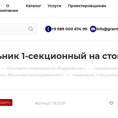
О
Каталог
Услуги
Проектировщикам
компании
+9 989 000 674 99
info@grent
ник 1-секционный на сто
—
—
Санитарно-гигиеническое оборудование
Умывальник
—
ке с бесконтактным управлением
Умывальник 1-секционны
модель
Артикул:
1.8.2.2.01