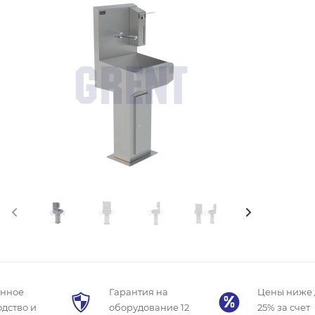
енное
Гарантия на
Цены ниже 
дство и
оборудование 12
25% за счет