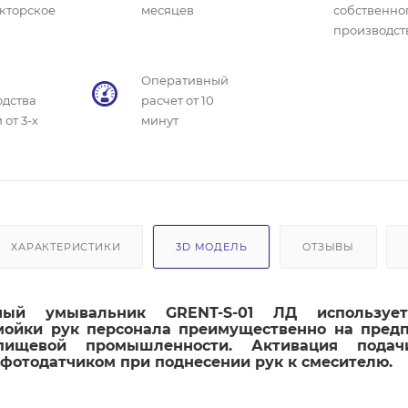
кторское
месяцев
собственно
производст
Оперативный
одства
расчет от 10
 от 3-х
минут
ХАРАКТЕРИСТИКИ
3D МОДЕЛЬ
ОТЗЫВЫ
ный умывальник GRENT-S-01 ЛД используе
мойки рук персонала преимущественно на пред
ищевой промышленности. Активация пода
фотодатчиком при поднесении рук к смесителю.