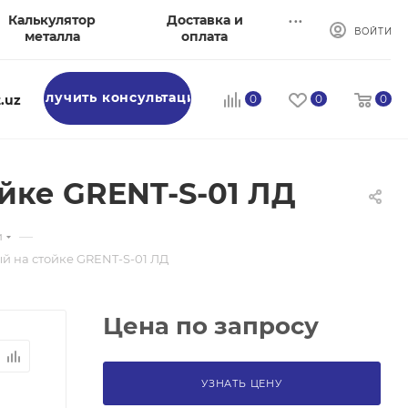
...
Калькулятор
Доставка и
ВОЙТИ
металла
оплата
Получить консультацию
.uz
0
0
0
йке GRENT-S-01 ЛД
—
и
й на стойке GRENT-S-01 ЛД
Цена по запросу
УЗНАТЬ ЦЕНУ