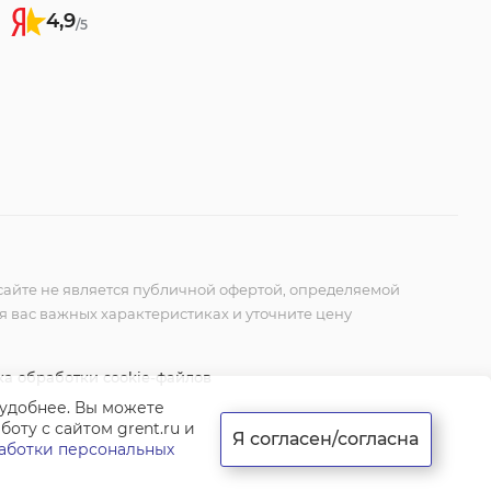
4,9
/5
айте не является публичной офертой, определяемой
ля вас важных характеристиках и уточните цену
а обработки cookie-файлов
 удобнее. Вы можете
оту с сайтом grent.ru и
Я согласен/согласна
аботки персональных