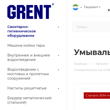
Ташкент
Санитарно-
гигиеническое
оборудование
Машина мойки тары
Умываль
Внутреннее и внешнее
водоотведение
—
Главная
Каталог
Водоотведение с
Умывальники на стой
мостовых и пролетных
сооружений
Настилы решетчатые
Скачать BIM-
Бордюр металлический
(стальной)