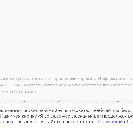
сайте информация несёт справочный характер. Информация на с
37 ГК РФ. До оплаты товара или услуги удостоверьтесь во всех д
момент обращения.
циальности
Согласие на обработку персональных данных
Политик
ние рекламы
Правила пользования сайтом
нализации сервисов и чтобы пользоваться веб-сайтом было
 Нажимая кнопку «Я согласен/согласна» и/или продолжая раб
данных
пользователя сайта в соответствии с
Политикой обр