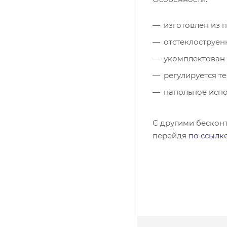
изготовлен из 
отстеклоструен
укомплектован
регулируется т
напольное испо
С другими бескон
перейдя
по ссылк