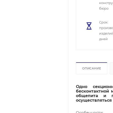
констру
бюро
Cрок
произв
изделий
дней
ОПИСАНИЕ
Одно секцион
бесконтактной 
общепита и п
осуществляться 
Особенности: