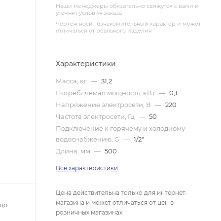
Наши менеджеры обязательно свяжутся с вами и
уточнят условия заказа
Чертеж носит ознакомительный характер и может
отличаться от реального изделия
Характеристики
Масса, кг
—
31,2
Потребляемая мощность, кВт
—
0,1
Напряжение электросети, В
—
220
Частота электросети, Гц
—
50
Подключение к горячему и холодному
водоснабжению, G
—
1/2"
Длина, мм
—
500
Все характеристики
Цена действительна только для интернет-
магазина и может отличаться от цен в
до
розничных магазинах