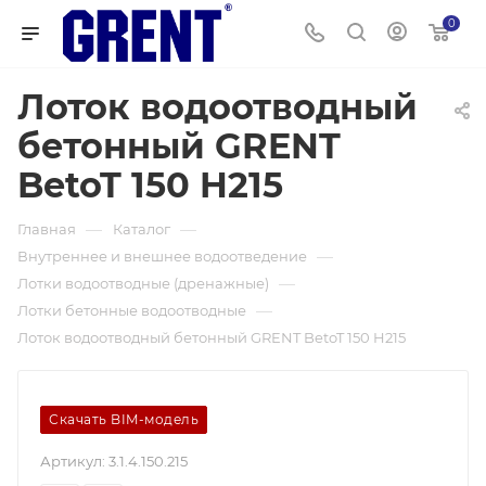
0
Лоток водоотводный
бетонный GRENT
BetoT 150 H215
—
—
Главная
Каталог
—
Внутреннее и внешнее водоотведение
—
Лотки водоотводные (дренажные)
—
Лотки бетонные водоотводные
Лоток водоотводный бетонный GRENT BetoT 150 H215
Скачать BIM-модель
Артикул:
3.1.4.150.215