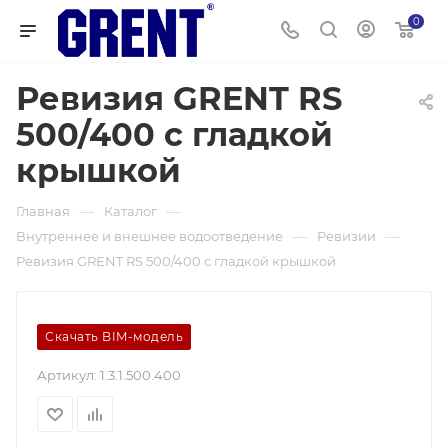
0
Ревизия GRENT RS
500/400 с гладкой
крышкой
—
—
Главная
Каталог
—
—
Внутреннее и внешнее водоотведение
Ревизии
Ревизия GRENT RS 500/400 с гладкой крышкой
Скачать BIM-модель
Артикул:
1.3.1.500.400