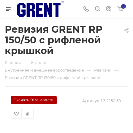
0
Ревизия GRENT RP
150/50 с рифленой
крышкой
—
—
Главная
Каталог
—
—
Внутреннее и внешнее водоотведение
Ревизии
Ревизия GRENT RP 150/50 с рифленой крышкой
Скачать BIM-модель
Артикул:
1.3.2.150.50