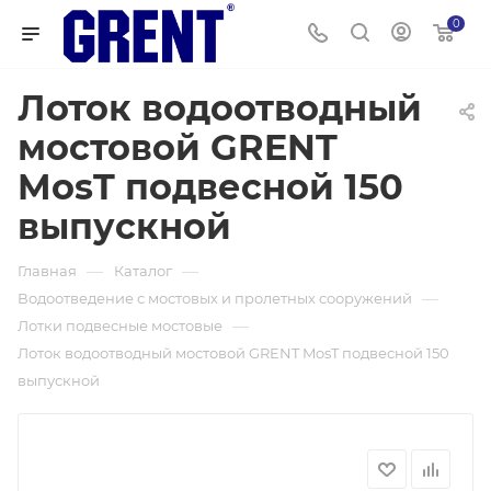
0
Лоток водоотводный
мостовой GRENT
MosT подвесной 150
выпускной
—
—
Главная
Каталог
—
Водоотведение с мостовых и пролетных сооружений
—
Лотки подвесные мостовые
Лоток водоотводный мостовой GRENT MosT подвесной 150
выпускной