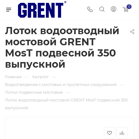
0
Лоток водоотводный
мостовой GRENT
MosT подвесной 350
выпускной
—
—
Главная
Каталог
—
Водоотведение с мостовых и пролетных сооружений
—
Лотки подвесные мостовые
Лоток водоотводный мостовой GRENT MosT подвесной 350
выпускной