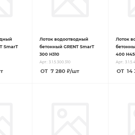
одный
Лоток водоотводный
Лоток в
T SmarT
бетонный GRENT SmarT
бетонны
300 H310
400 H45
Арт.: 3.1.5.300.310
Арт.: 3.1.5
т
ОТ
7 280
₽
/шт
ОТ
14