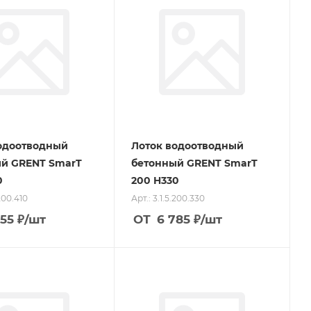
одоотводный
Лоток водоотводный
й GRENT SmarT
бетонный GRENT SmarT
0
200 H330
.200.410
Арт.: 3.1.5.200.330
655
₽
/шт
ОТ
6 785
₽
/шт