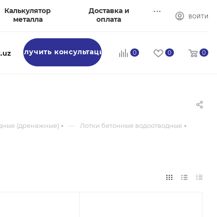
...
Калькулятор
Доставка и
ВОЙТИ
металла
оплата
Получить консультацию
.uz
0
0
0
—
дные (дренажные)
Лотки бетонные водоотводные