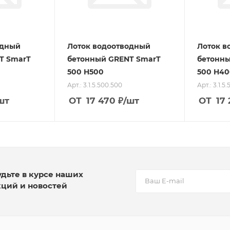
одный
Лоток водоотводный
Лоток в
T SmarT
бетонный GRENT SmarT
бетонны
500 H500
500 H40
Арт.: 3.1.5.500.500
Арт.: 3.1.5
шт
ОТ
17 470
₽
/шт
ОТ
17 
удьте в курсе наших
кций и новостей