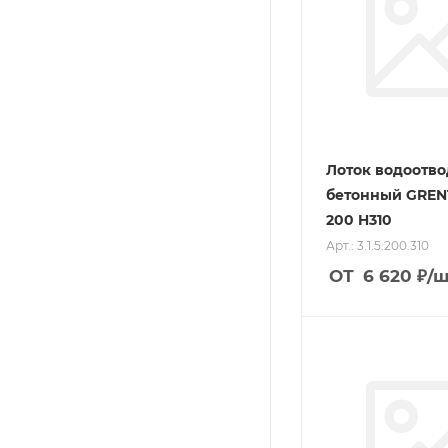
Лоток водоотв
бетонный GREN
200 H310
Арт.: 3.1.5.200.310
ОТ
6 620
₽
/ш