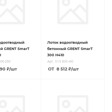
одоотводный
Лоток водоотводный
й GRENT SmarT
бетонный GRENT SmarT
0
300 H410
.200.230
Арт.: 3.1.5.300.410
290
₽
/шт
ОТ
8 512
₽
/шт