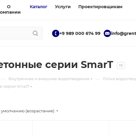
О
Каталог
Услуги
Проектировщикам
компании
+9 989 000 674 99
info@grent
етонные серии SmarT
15
—
—
Внутреннее и внешнее водоотведение
Лотки водоотво
е серии SmarT
 умолчанию (возрастание)