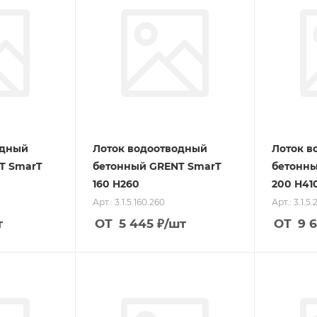
одный
Лоток водоотводный
Лоток в
T SmarT
бетонный GRENT SmarT
бетонны
160 H260
200 H41
Арт.: 3.1.5.160.260
Арт.: 3.1.5
т
ОТ
5 445
₽
/шт
ОТ
9 