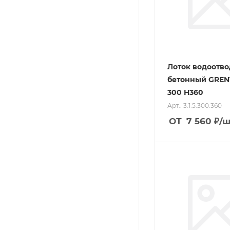
Лоток водоотв
бетонный GREN
300 H360
Арт.: 3.1.5.300.360
ОТ
7 560
₽
/ш