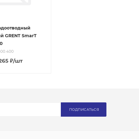
одоотводный
й GRENT SmarT
0
.500.400
265
₽
/шт
ПОДПИСАТЬСЯ