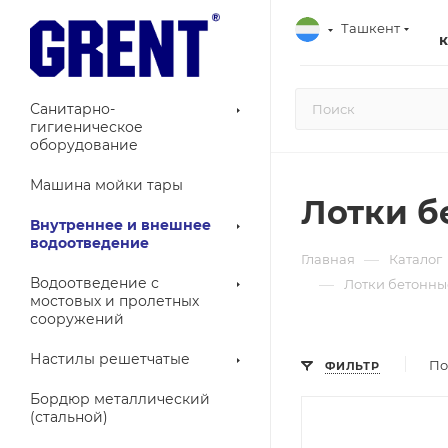
Ташкент
Санитарно-
гигиеническое
оборудование
Машина мойки тары
Лотки б
Внутреннее и внешнее
водоотведение
—
Главная
Каталог
Водоотведение с
—
Лотки бетонны
мостовых и пролетных
сооружений
Настилы решетчатые
По
ФИЛЬТР
Бордюр металлический
(стальной)