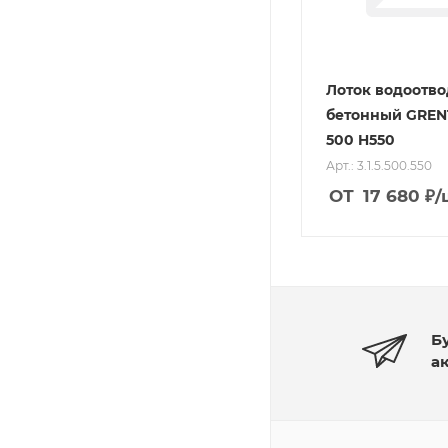
Лоток водоотв
бетонный GREN
500 H550
Арт.: 3.1.5.500.550
ОТ
17 680
₽
/
Б
а