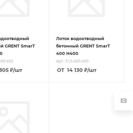
одоотводный
Лоток водоотводный
й GRENT SmarT
бетонный GRENT SmarT
0
400 H400
.400.450
Арт.: 3.1.5.400.400
 305
₽
/шт
ОТ
14 130
₽
/шт